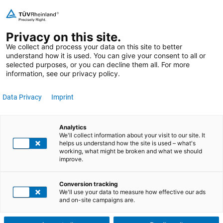
Ugrás
Bejelentkezés
Kedvenceim
Kosaram
a
Keresés
Privacy on this site.
tartalomra
Keresés
We collect and process your data on this site to better
understand how it is used. You can give your consent to all or
ÁS
AKADÉMIA
selected purposes, or you can decline them all. For more
information, see our privacy policy.
Data Privacy
Imprint
Bővítse műszaki
Analytics
We'll collect information about your visit to our site. It
szakértelmét a megfelelő
helps us understand how the site is used – what's
resés
working, what might be broken and what we should
képzéssel!
improve.
Conversion tracking
We'll use your data to measure how effective our ads
KERESÉS
MINDEN TÉMA
and on-site campaigns are.